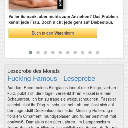
Voller Schrank, aber nichts zum Anziehen? Das Problem
S
kennt jede Frau. Doch nicht jede geht auf Diebestour.
B
Buch in den Warenkorb
Leseprobe des Monats
Fucking Famous - Leseprobe
Auf dem Rand meines Bierglases landet eine Fliege, verharrt
kurz, putzt sich die Flügel, versenkt ihren Rüssel in einem
Schaumrest. Ich bin zu träge sie wegzuscheuchen. Fassbier
scheint nicht ihr Ding zu sein, sie hebt ab und lässt sich auf
der Jugendstil-Deckenleuchte nieder. Messing-Halterung mit
floralem Ornament, mundgeblasen und früher bestimmt mal
opalweiß. Damals in den 20er Jahren. Im Lampenschirm
liegen Reste toter Fliegen. Ich schließe die Augen. Außer mir