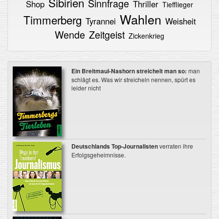
Sibirien
Sinnfrage
Shop
Thriller
Tiefflieger
Wahlen
Timmerberg
Tyrannei
Weisheit
Wende
Zeitgeist
Zickenkrieg
Ein Breitmaul-Nashorn streichelt man so:
man
schlägt es. Was wir streicheln nennen, spürt es
leider nicht
Deutschlands Top-Journalisten
verraten ihre
Erfolgsgeheimnisse.