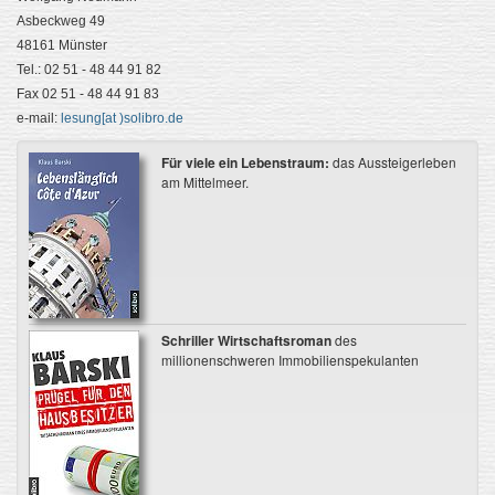
Asbeckweg 49
48161 Münster
Tel.: 02 51 - 48 44 91 82
Fax 02 51 - 48 44 91 83
e-mail:
lesu
ng[at )solibro.de
Für viele ein Lebenstraum:
das Aussteigerleben
am Mittelmeer.
Schriller Wirtschaftsroman
des
millionenschweren Immobilienspekulanten