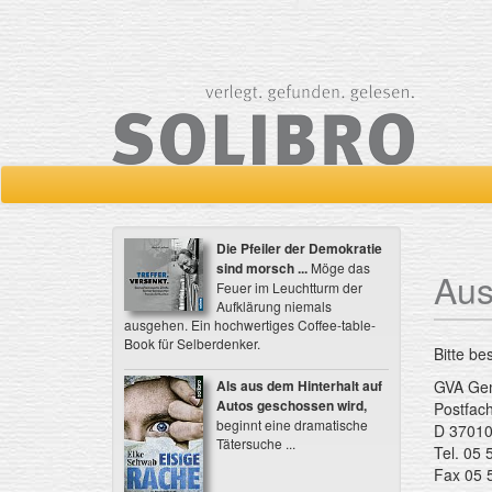
Die Pfeiler der Demokratie
sind morsch ...
Möge das
Aus
Feuer im Leuchtturm der
Aufklärung niemals
ausgehen. Ein hochwertiges Coffee-table-
Book für Selberdenker.
Bitte be
Als aus dem Hinterhalt auf
GVA Gem
Autos geschossen wird,
Postfac
beginnt eine dramatische
D 37010
Tätersuche ...
Tel. 05 
Fax 05 