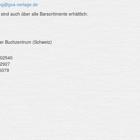
ung@gva-verlage.de
l sind auch über alle Barsortimente erhältlich:
er Buchzentrum (Schweiz)
802540
32927
6079