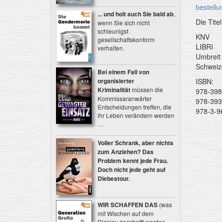
bestell
... und holt auch Sie bald ab
,
Die Tite
wenn Sie sich nicht
schleunigst
KNV
gesellschaftskonform
LIBRI
verhalten.
Umbreit
Schweiz
Bei einem Fall von
organisierter
ISBN:
Kriminalität
müssen die
978-39
Kommissaranwärter
978-39
Entscheidungen treffen, die
978-3-9
ihr Leben verändern werden
…
Voller Schrank, aber nichts
zum Anziehen? Das
Problem kennt jede Frau.
Doch nicht jede geht auf
Diebestour.
WIR SCHAFFEN DAS
(was
mit Wischen auf dem
Display geschafft werden