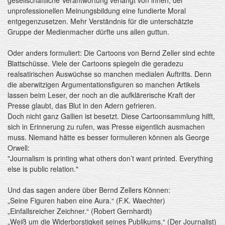
gesellschaftliche Verantwortung verlangt von ihnen, der
unprofessionellen Meinungsbildung eine fundierte Moral
entgegenzusetzen. Mehr Verständnis für die unterschätzte
Gruppe der Medienmacher dürfte uns allen guttun.
Oder anders formuliert: Die Cartoons von Bernd Zeller sind echte
Blattschüsse. Viele der Cartoons spiegeln die geradezu
realsatirischen Auswüchse so manchen medialen Auftritts. Denn
die aberwitzigen Argumentationsfiguren so manchen Artikels
lassen beim Leser, der noch an die aufklärerische Kraft der
Presse glaubt, das Blut in den Adern gefrieren.
Doch nicht ganz Gallien ist besetzt. Diese Cartoonsammlung hilft,
sich in Erinnerung zu rufen, was Presse eigentlich ausmachen
muss. Niemand hätte es besser formulieren können als George
Orwell:
"Journalism is printing what others don’t want printed. Everything
else is public relation."
Und das sagen andere über Bernd Zellers Können:
„Seine Figuren haben eine Aura.“ (F.K. Waechter)
„Einfallsreicher Zeichner.“ (Robert Gernhardt)
„Weiß um die Widerborstigkeit seines Publikums.“ (Der Journalist)