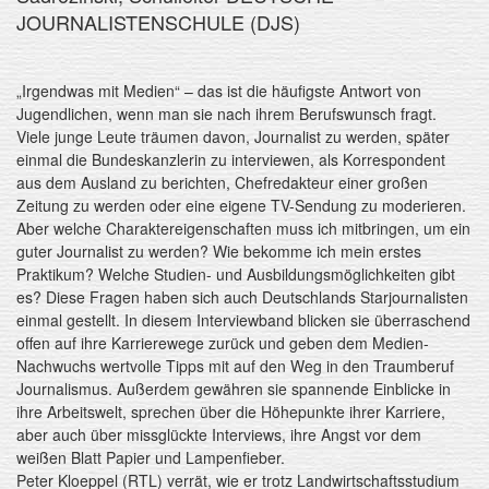
JOURNALISTENSCHULE (DJS)
„Irgendwas mit Medien“ – das ist die häufigste Antwort von
Jugendlichen, wenn man sie nach ihrem Berufswunsch fragt.
Viele junge Leute träumen davon, Journalist zu werden, später
einmal die Bundeskanzlerin zu interviewen, als Korrespondent
aus dem Ausland zu berichten, Chefredakteur einer großen
Zeitung zu werden oder eine eigene TV-Sendung zu moderieren.
Aber welche Charaktereigenschaften muss ich mitbringen, um ein
guter Journalist zu werden? Wie bekomme ich mein erstes
Praktikum? Welche Studien- und Ausbildungsmöglichkeiten gibt
es? Diese Fragen haben sich auch Deutschlands Starjournalisten
einmal gestellt. In diesem Interviewband blicken sie überraschend
offen auf ihre Karrierewege zurück und geben dem Medien-
Nachwuchs wertvolle Tipps mit auf den Weg in den Traumberuf
Journalismus. Außerdem gewähren sie spannende Einblicke in
ihre Arbeitswelt, sprechen über die Höhepunkte ihrer Karriere,
aber auch über missglückte Interviews, ihre Angst vor dem
weißen Blatt Papier und Lampenfieber.
Peter Kloeppel (RTL) verrät, wie er trotz Landwirtschaftsstudium