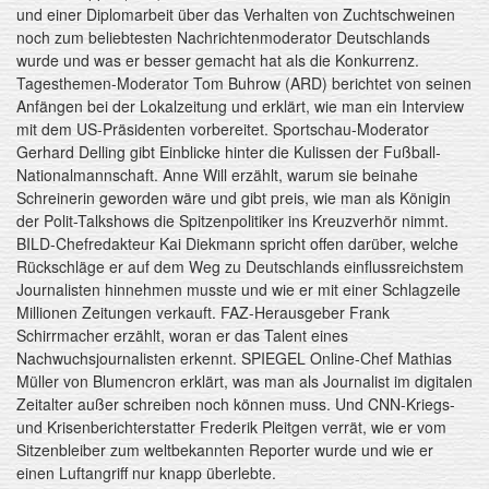
und einer Diplomarbeit über das Verhalten von Zuchtschweinen
noch zum beliebtesten Nachrichtenmoderator Deutschlands
wurde und was er besser gemacht hat als die Konkurrenz.
Tagesthemen-Moderator Tom Buhrow (ARD) berichtet von seinen
Anfängen bei der Lokalzeitung und erklärt, wie man ein Interview
mit dem US-Präsidenten vorbereitet. Sportschau-Moderator
Gerhard Delling gibt Einblicke hinter die Kulissen der Fußball-
Nationalmannschaft. Anne Will erzählt, warum sie beinahe
Schreinerin geworden wäre und gibt preis, wie man als Königin
der Polit-Talkshows die Spitzenpolitiker ins Kreuzverhör nimmt.
BILD-Chefredakteur Kai Diekmann spricht offen darüber, welche
Rückschläge er auf dem Weg zu Deutschlands einflussreichstem
Journalisten hinnehmen musste und wie er mit einer Schlagzeile
Millionen Zeitungen verkauft. FAZ-Herausgeber Frank
Schirrmacher erzählt, woran er das Talent eines
Nachwuchsjournalisten erkennt. SPIEGEL Online-Chef Mathias
Müller von Blumencron erklärt, was man als Journalist im digitalen
Zeitalter außer schreiben noch können muss. Und CNN-Kriegs-
und Krisenberichterstatter Frederik Pleitgen verrät, wie er vom
Sitzenbleiber zum weltbekannten Reporter wurde und wie er
einen Luftangriff nur knapp überlebte.