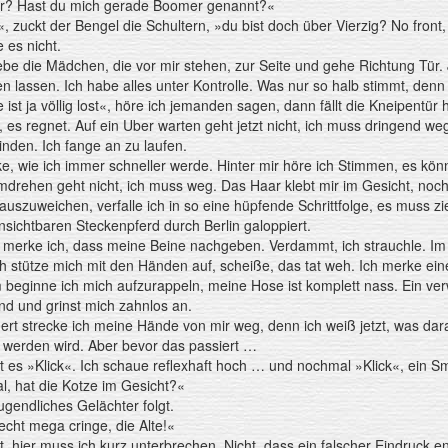
? Hast du mich gerade Boomer genannt?«
«, zuckt der Bengel die Schultern, »du bist doch über Vierzig? No front,
e es nicht.
ebe die Mädchen, die vor mir stehen, zur Seite und gehe Richtung Tür. 
 lassen. Ich habe alles unter Kontrolle. Was nur so halb stimmt, denn 
e ist ja völlig lost«, höre ich jemanden sagen, dann fällt die Kneipentür 
 es regnet. Auf ein Uber warten geht jetzt nicht, ich muss dringend we
nden. Ich fange an zu laufen.
e, wie ich immer schneller werde. Hinter mir höre ich Stimmen, es könnt
drehen geht nicht, ich muss weg. Das Haar klebt mir im Gesicht, noc
auszuweichen, verfalle ich in so eine hüpfende Schrittfolge, es muss 
sichtbaren Steckenpferd durch Berlin galoppiert.
ch merke ich, dass meine Beine nachgeben. Verdammt, ich strauchle. 
h stütze mich mit den Händen auf, scheiße, das tat weh. Ich merke ein
eginne ich mich aufzurappeln, meine Hose ist komplett nass. Ein verw
d und grinst mich zahnlos an.
rt strecke ich meine Hände von mir weg, denn ich weiß jetzt, was daran
 werden wird. Aber bevor das passiert …
es »Klick«. Ich schaue reflexhaft hoch … und nochmal »Klick«, ein Sma
, hat die Kotze im Gesicht?«
jugendliches Gelächter folgt.
 echt mega cringe, die Alte!«
t, hier muss ich kurz unterbrechen. Nicht, dass ein falscher Eindruck en