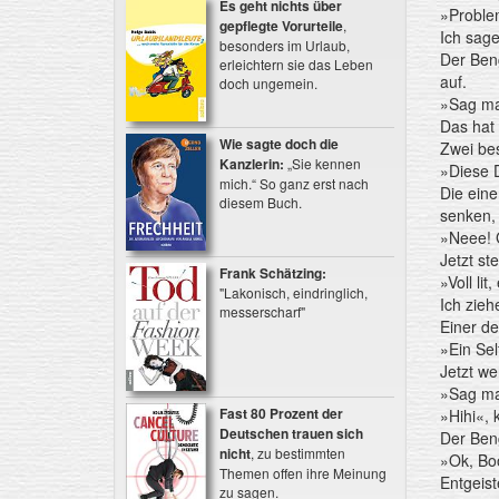
Es geht nichts über
»Proble
gepflegte Vorurteile
,
Ich sage
besonders im Urlaub,
Der Ben
erleichtern sie das Leben
auf.
doch ungemein.
»Sag mal
Das hat 
Wie sagte doch die
Zwei be
Kanzlerin:
„Sie kennen
»Diese 
mich.“ So ganz erst nach
Die eine
diesem Buch.
senken, 
»Neee! G
Jetzt st
Frank Schätzing:
»Voll lit
"Lakonisch, eindringlich,
Ich zieh
messerscharf"
Einer de
»Ein Self
Jetzt we
»Sag mal
Fast 80 Prozent der
»Hihi«,
Deutschen trauen sich
Der Ben
nicht
, zu bestimmten
»Ok, Boo
Themen offen ihre Meinung
Entgeist
zu sagen.