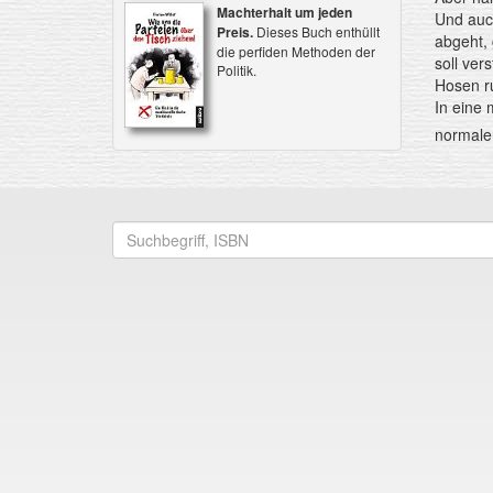
Machterhalt um jeden
Und auch
Preis.
Dieses Buch enthüllt
abgeht, 
die perfiden Methoden der
soll ver
Politik.
Hosen ru
In eine 
normaler