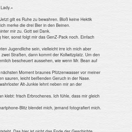
 Lady.«
Jetzt gilt es Ruhe zu bewahren. Bloß keine Hektik
ich merke die drei Bier in den Beinen.
hinter mir zu. Gott sei Dank.
g hier, sonst folgt mir das GenZ-Pack noch. Einfach
en Jugendliche sein, vielleicht irre ich mich aber
h zwei Straßen, dann kommt der Kollwitzplatz. Um den
ziemlich bescheuert aussehen, wie wenn Mr. Bean auf
Im nächsten Moment braunes Pfützenwasser vor meiner
en sauren, leicht beißenden Geruch in der Nase.
ahrloster Alt-Junkie lehnt neben mir an der
 klebt: frisch Erbrochenes. Ich fühle, dass mir gleich
rtphone-Blitz blendet mich, jemand fotografiert mich.
tsteht. Das hier ist nicht das Ende der Geschichte.