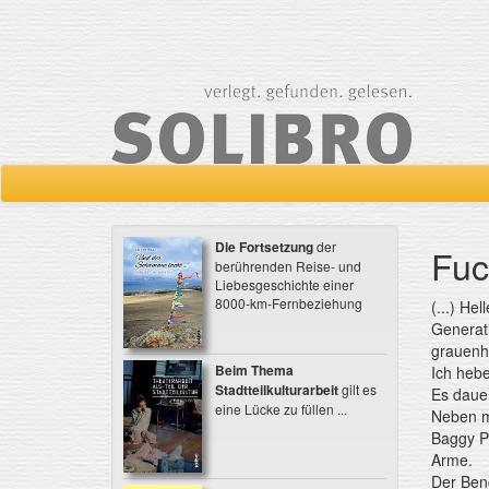
Die Fortsetzung
der
Fuc
berührenden Reise- und
Liebesgeschichte einer
8000-km-Fernbeziehung
(...) He
Generat
grauenha
Beim Thema
Ich hebe
Stadtteilkulturarbeit
gilt es
Es dauer
eine Lücke zu füllen ...
Neben mi
Baggy Pa
Arme.
Der Beng