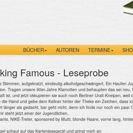
BÜCHER
AUTOREN
TERMINE
SHO
king Famous - Leseprobe
lle Stimmen, aufgekratzt, eindeutig alkoholgeschwängert. Ein Haufen Juge
ion. Tragen unsere 90er-Jahre Klamotten und behaupten das sei neu, 
ft ist, und jetzt okkupieren sie auch noch Berliner Uralt-Kneipen, weil d
 die Hand und gebe dem Kellner hinter der Theke ein Zeichen, dass ich 
t länger als gedacht, bar geht nicht, denn ich finde nur noch ein paar
r steht jetzt einer der Jugendlichen.
nts, NIKE-Treter, sponsored by Mutti, blonde Haare, vorne lang, hinte
el schaut auf das Kartenlesegerät und grinst mich an.