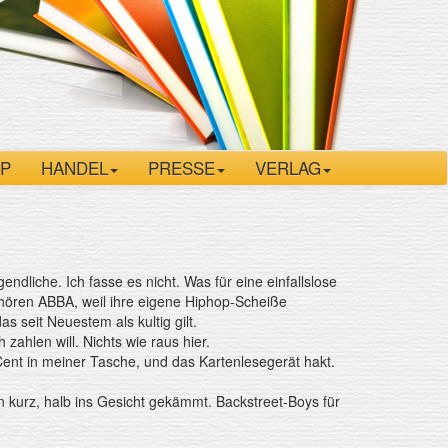
P
HANDEL
PRESSE
VERLAG
ndliche. Ich fasse es nicht. Was für eine einfallslose
hören ABBA, weil ihre eigene Hiphop-Scheiße
as seit Neuestem als kultig gilt.
zahlen will. Nichts wie raus hier.
 Cent in meiner Tasche, und das Kartenlesegerät hakt.
n kurz, halb ins Gesicht gekämmt. Backstreet-Boys für