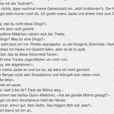
me mit der Technik?«
 nichts, tippe nochmal meine Geheimzahl ein. Jetzt funktioniert’s. Der 
gel steht immer noch da. Ich greife meine Jacke und drehe mich zum 
, bist du nicht diese Dings?«
mir jetzt noch gefehlt.
soffene Mädchen nähern sich der Theke.
Dings? Was für eine Dings?«
 steht jetzt vor mir. Pimkie-Jeansjacke, zu viel Drogerie-Schminke, Ha
dass mir Haare ins Gesicht fallen, aber es ist zu spät.
eil, das ist diese Hohenfeld-Tante!«
eht eine Traube Jugendlicher um mich rum.
, ey, wie abgefahren!«
e meine Jacke an und tue so, als wäre ich nicht gemeint.
r Bengel zückt sein Smartphone und drängelt sich neben mich.
ie bitte!«
rde ich sauer.
, hakt´s bei dir? Pack die Möhre weg.«
 kichert das Harley-Quinn-Mädchen, »hat sie gerade Möhre gesagt?«
gel mit dem Smartphone hebt die Hände:
mer, schon gut. Kein Selfie. Das triggert dich voll, was?«
ert starre ich ihn an.