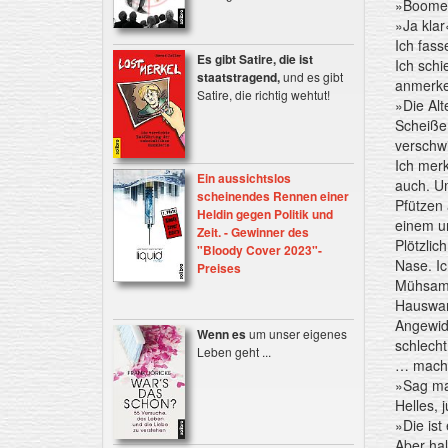
»Boomer
»Ja klar
Ich fass
Es gibt Satire, die ist
Ich schi
staatstragend,
und es gibt
anmerken
Satire, die richtig wehtut!
»Die Alt
Scheiße,
verschwi
Ich merk
Ein aussichtslos
auch. Um
scheinendes Rennen einer
Pfützen 
Heldin gegen Politik und
einem un
Zeit. - Gewinner des
Plötzli
"Bloody Cover 2023"-
Nase. Ic
Preises
Mühsam b
Hauswan
Angewide
Wenn es
um unser eigenes
schlecht
Leben geht ...
… macht 
»Sag mal
Helles, 
»Die ist
Aber hal