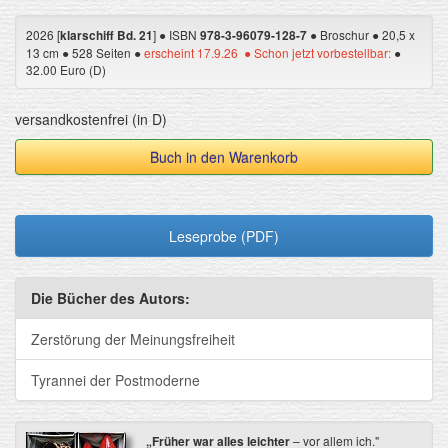
2026 [
] ● ISBN
● Broschur ● 20,5 x
klarschiff Bd. 21
978-3-96079-128-7
13 cm ● 528 Seiten ●
erscheint 17.9.26 ● Schon jetzt vorbestellbar:
●
32.00 Euro (D)
versandkostenfrei (in D)
Buch in den Warenkorb
Leseprobe (PDF)
Die Bücher des Autors:
Zerstörung der Meinungsfreiheit
Tyrannei der Postmoderne
„Früher war alles leichter
– vor allem ich."