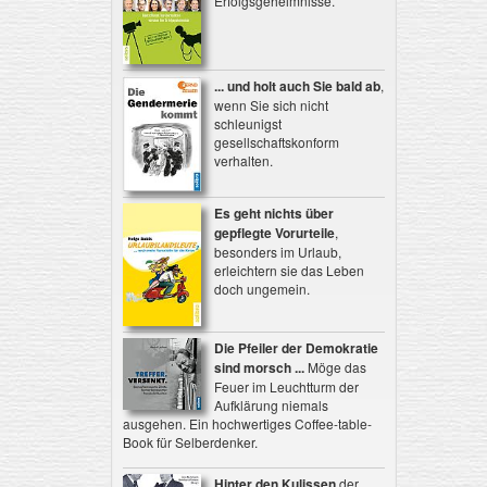
Erfolgsgeheimnisse.
... und holt auch Sie bald ab
,
wenn Sie sich nicht
schleunigst
gesellschaftskonform
verhalten.
Es geht nichts über
gepflegte Vorurteile
,
besonders im Urlaub,
erleichtern sie das Leben
doch ungemein.
Die Pfeiler der Demokratie
sind morsch ...
Möge das
Feuer im Leuchtturm der
Aufklärung niemals
ausgehen. Ein hochwertiges Coffee-table-
Book für Selberdenker.
Hinter den Kulissen
der