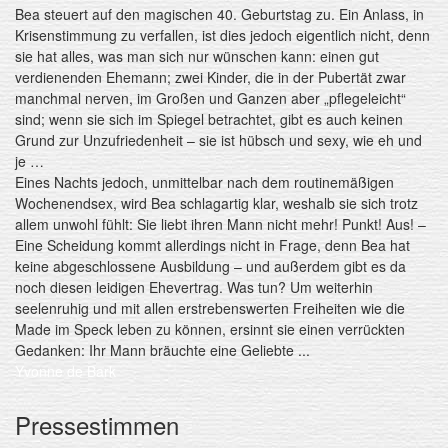
Bea steuert auf den magischen 40. Geburtstag zu. Ein Anlass, in
Krisenstimmung zu verfallen, ist dies jedoch eigentlich nicht, denn
sie hat alles, was man sich nur wünschen kann: einen gut
verdienenden Ehemann; zwei Kinder, die in der Pubertät zwar
manchmal nerven, im Großen und Ganzen aber „pflegeleicht“
sind; wenn sie sich im Spiegel betrachtet, gibt es auch keinen
Grund zur Unzufriedenheit – sie ist hübsch und sexy, wie eh und
je …
Eines Nachts jedoch, unmittelbar nach dem routinemäßigen
Wochenendsex, wird Bea schlagartig klar, weshalb sie sich trotz
allem unwohl fühlt: Sie liebt ihren Mann nicht mehr! Punkt! Aus! –
Eine Scheidung kommt allerdings nicht in Frage, denn Bea hat
keine abgeschlossene Ausbildung – und außerdem gibt es da
noch diesen leidigen Ehevertrag. Was tun? Um weiterhin
seelenruhig und mit allen erstrebenswerten Freiheiten wie die
Made im Speck leben zu können, ersinnt sie einen verrückten
Gedanken: Ihr Mann bräuchte eine Geliebte ...
Yvonne de Bark
Pressestimmen