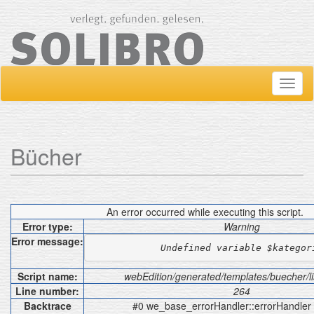
Navig
ein-/
Bücher
An error occurred while executing this script.
Error type:
Warning
Error message:
Undefined variable $kategor
Script name:
webEdition/generated/templates/buecher/li
Line number:
264
Backtrace
#0 we_base_errorHandler::errorHandler c