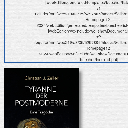
[webEdition/generated/templates/buecher/list
#1
include(/mnt/web219/a3/05/5297805/htdocs/Solibr
Homepage12-
2024/webEdition/generated/templates/buecher/listv
[webEdition/we/include/we_showDocument.i
#2
require(/mnt/web219/a3/05/5297805/htdocs/Solibr
Homepage12-
2024/webEdition/we/include/we_showDocument.in
[buecher/index.php:4]