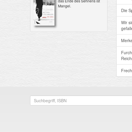
das Ende des Sehnens ist
Mangel.
Die S
Wir s
gefall
Merke
Furch
Reich
Frech