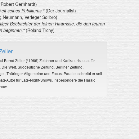
Robert Gernhardt)
eit seines Publikums.“
(Der Journalist)
 Neumann, Verleger Solibro)
htiger Beobachter der feinen Haarrisse, die den teuren
n beginnen."
(Roland Tichy)
eller
st Bernd Zeller (*1966) Zeichner und Karikaturist u. a. für
in, Die Welt, Süddeutsche Zeitung, Berliner Zeitung,
el, Thüringer Allgemeine und Focus. Parallel schreibt er seit
ag-Autor für Late-Night-Shows, insbesondere die Harald
how.