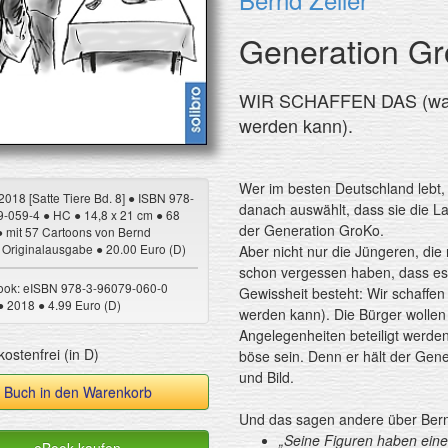
Generation G
WIR SCHAFFEN DAS (was m
werden kann).
Wer im besten Deutschland lebt, 
 2018 [Satte Tiere Bd. 8] ● ISBN 978-
danach auswählt, dass sie die L
-059-4 ● HC ● 14,8 x 21 cm ● 68
der Generation GroKo.
● mit 57 Cartoons von Bernd
● Originalausgabe ● 20.00 Euro (D)
Aber nicht nur die Jüngeren, die 
schon vergessen haben, dass es n
ook: eISBN 978-3-96079-060-0
Gewissheit besteht: Wir schaffen
● 2018 ● 4.99 Euro (D)
werden kann). Die Bürger wollen 
Angelegenheiten beteiligt werden
ostenfrei (in D)
böse sein. Denn er hält der Gen
und Bild.
Buch in den Warenkorb
Und das sagen andere über Bern
„Seine Figuren haben eine