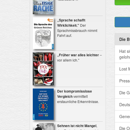
„Sprache schafft
Wirklichkeit."
Der
Sprachmissbrauch nimmt
Fahrt auf.
Die B
Hat s
„Früher war alles leichter
–
geloh
vor allem ich."
Lost 
Pres
Der kompromisslose
Die G
Vergleich
vermittelt
erstaunliche Erkenntnisse.
Deuts
Gener
Sehnen ist nicht Mangel
,
Die O