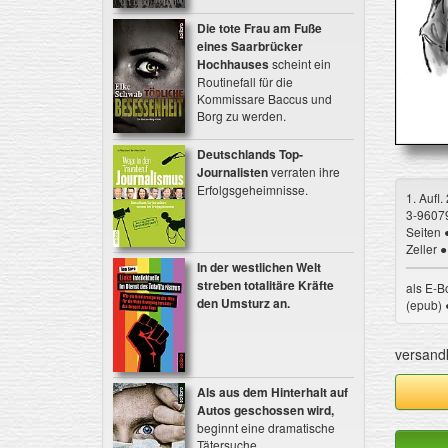
Die tote Frau am Fuße
eines Saarbrücker
Hochhauses
scheint ein
Routinefall für die
Kommissare Baccus und
Borg zu werden.
Deutschlands Top-
Journalisten
verraten ihre
Erfolgsgeheimnisse.
1. Aufl.
3-96079
Seiten 
Zeller 
In der westlichen Welt
streben totalitäre Kräfte
als E-B
den Umsturz an.
(epub) 
versandk
Als aus dem Hinterhalt auf
Autos geschossen wird,
beginnt eine dramatische
Tätersuche ...