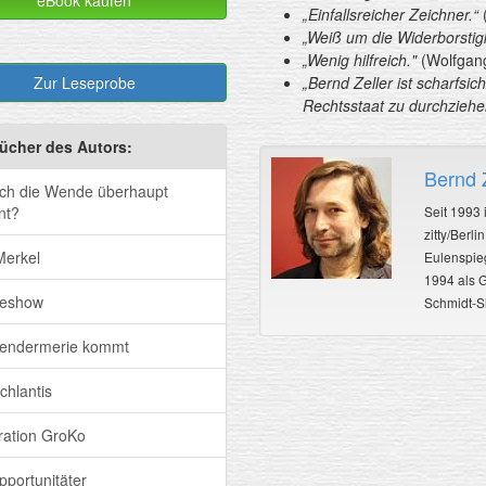
eBook kaufen
„Einfallsreicher Zeichner.“
(
„Weiß um die Widerborstigk
„Wenig hilfreich."
(Wolfgang
Zur Leseprobe
„Bernd Zeller ist scharfsic
Rechtsstaat zu durchziehe
ücher des Autors:
Bernd Z
ich die Wende überhaupt
nt?
Seit 1993 i
zitty/Berl
Merkel
Eulenspieg
1994 als G
seshow
Schmidt-S
endermerie kommt
chlantis
ation GroKo
pportunitäter