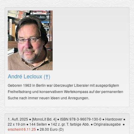
André Lecloux (†)
Geboren 1963 in Berlin war überzeugter Liberaler mit ausgeprägtem
Freiheitsdrang und konservativem Wertekompass auf der permanenten
Suche nach immer neuen Ideen und Anregungen.
1. Aufl. 2025 ● [MonoLit Bd. 4] ● ISBN 978-3-96079-130-0 ● Hardcover ●
22 x 19 cm ● 144 Seiten ● 142 z. gr. T. farbige Abb. ● Originalausgabe ●
erscheint 6.11.25
● 28.00 Euro (D)