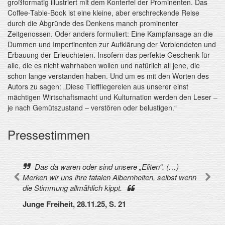
großformatig illustriert mit dem Konterfei der Prominenten. Das
Coffee-Table-Book ist eine kleine, aber erschreckende Reise
durch die Abgründe des Denkens manch prominenter
Zeitgenossen. Oder anders formuliert: Eine Kampfansage an die
Dummen und Impertinenten zur Aufklärung der Verblendeten und
Erbauung der Erleuchteten. Insofern das perfekte Geschenk für
alle, die es nicht wahrhaben wollen und natürlich all jene, die
schon lange verstanden haben. Und um es mit den Worten des
Autors zu sagen: „Diese Tieffliegereien aus unserer einst
mächtigen Wirtschaftsmacht und Kulturnation werden den Leser ‒
je nach Gemütszustand ‒ verstören oder belustigen.“
Pressestimmen
Das da waren oder sind unsere „Eliten“. (…)
Merken wir uns ihre fatalen Albernheiten, selbst wenn
die Stimmung allmählich kippt.
Junge Freiheit, 28.11.25, S. 21